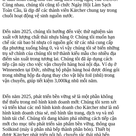
Cùng nhau, chúng tôi cũng tổ chức Ngày Hội Làm Sạch
Toàn Cầu, là dịp để các thành viên Kärcher chung tay trong
chuỗi hoạt động vệ sinh nguồn nước.
Đến năm 2025, chúng tôi hướng đến việc thử nghiệm sản
xuất với lượng chất thải nhựa bằng 0:
Chúng tôi muốn hạn
chế rác rải bao bì nhựa có nguồn gốc từ các nhà cung cấp
địa phương xuống bằng 0, và vì vậy chúng tôi sẽ biến những
trụ sở chính của chúng tôi trở thành kiểu mẫu cho nhiều địa
điểm sản xuất trong tương lai. Chúng tôi đã áp dụng cách
tiếp cận này cho việc vận chuyển hàng hoá nội địa. Ví dụ ở
Winnenden tại Đức, những bộ phận hàng hoá được đóng gói
trong những hộp đa dụng thay cho vật liệu foil (nhũ) trong
vận chuyển, giúp tiết kiệm 3,000kg nhũ mỗi năm.
Đến năm 2025, phát triển bền vững sẽ là một phần không
thể thiếu trong mô hình kinh doanh mới:
Chúng tôi xem xét
và triển khai các mô hình kinh doanh cho Kärcher như là mô
hình kinh doanh chia sẻ, mô hình tân trang, dịch vụ và mô
hình tái chế. Chúng tôi đang khám phá những cách tiếp cận
mới cho mục tiêu phát triển sản phẩm bền vững, thông qua
Soilkind (máy ủ phân nhà bếp thành phân bón). Thiết bị
được Kärcher phát triển nội bộ, chuyển rác thải nhà bếp