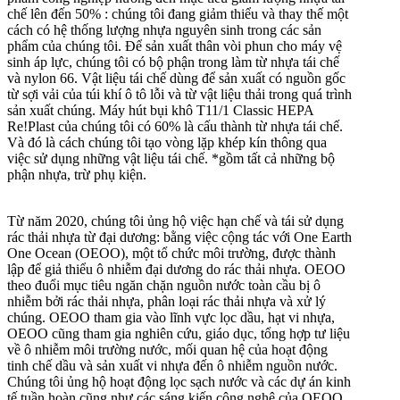
chế lên đến 50%
: chúng tôi đang giảm thiểu và thay thế một
cách có hệ thống lượng nhựa nguyên sinh trong các sản
phẩm của chúng tôi. Để sản xuất thân vòi phun cho máy vệ
sinh áp lực, chúng tôi có bộ phận trong làm từ nhựa tái chế
và nylon 66. Vật liệu tái chế dùng để sản xuất có nguồn gốc
từ sợi vải của túi khí ô tô lỗi và từ vật liệu thải trong quá trình
sản xuất chúng. Máy hút bụi khô T11/1 Classic HEPA
Re!Plast của chúng tôi có 60% là cấu thành từ nhựa tái chế.
Và đó là cách chúng tôi tạo vòng lặp khép kín thông qua
việc sử dụng những vật liệu tái chế. *gồm tất cả những bộ
phận nhựa, trừ phụ kiện.
Từ năm 2020, chúng tôi ủng hộ việc hạn chế và tái sử dụng
rác thải nhựa từ đại dương
: bằng việc cộng tác với One Earth
One Ocean (OEOO), một tổ chức môi trường, được thành
lập để giả thiểu ô nhiễm đại dương do rác thải nhựa. OEOO
theo đuổi mục tiêu ngăn chặn nguồn nước toàn cầu bị ô
nhiễm bởi rác thải nhựa, phân loại rác thải nhựa và xử lý
chúng. OEOO tham gia vào lĩnh vực lọc dầu, hạt vi nhựa,
OEOO cũng tham gia nghiên cứu, giáo dục, tổng hợp tư liệu
về ô nhiễm môi trường nước, mối quan hệ của hoạt động
tinh chế dầu và sản xuất vi nhựa đến ô nhiễm nguồn nước.
Chúng tôi ủng hộ hoạt động lọc sạch nước và các dự án kinh
tế tuần hoàn cũng như các sáng kiến công nghệ của OEOO.