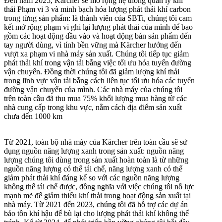
Đến năm 2025, Kärcher sẽ mở rộng hệ thống quản lý khí
thải Phạm vi 3 và minh bạch hóa lượng phát thải khí carbon
trong từng sản phẩm:
là thành viên của SBTi, chúng tôi cam
kết mở rộng phạm vi ghi lại lượng phát thải của mình để bao
gồm các hoạt động đầu vào và hoạt động bán sản phẩm đến
tay người dùng, vì tính bền vững mà Kärcher hướng đến
vượt xa phạm vi nhà máy sản xuất. Chúng tôi tiếp tục giảm
phát thải khí trong vận tải bằng việc tối ưu hóa tuyến đường
vận chuyển. Đồng thời chúng tôi đã giảm lượng khí thải
trong lĩnh vực vận tải bằng cách liên tục tối ưu hóa các tuyến
đường vận chuyển của mình. Các nhà máy của chúng tôi
trên toàn cầu đã thu mua 75% khối lượng mua hàng từ các
nhà cung cấp trong khu vực, nằm cách địa điểm sản xuất
chưa đến 1000 km
Từ 2021, toàn bộ nhà máy của Kärcher trên toàn cầu sẽ sử
dụng nguồn năng lượng xanh trong sản xuất:
nguồn năng
lượng chúng tôi dùng trong sản xuất hoàn toàn là từ những
nguồn năng lượng có thể tái chế, năng lượng xanh có thể
giảm phát thải khí đáng kể so với các nguồn năng lượng
không thể tái chế được, đồng nghĩa với việc chúng tôi nỗ lực
mạnh mẽ để giảm thiểu khí thải trong hoạt động sản xuất tại
nhà máy. Từ 2021 đến 2023, chúng tôi đã hỗ trợ các dự án
bảo tồn khí hậu để bù lại cho lượng phát thải khí không thể