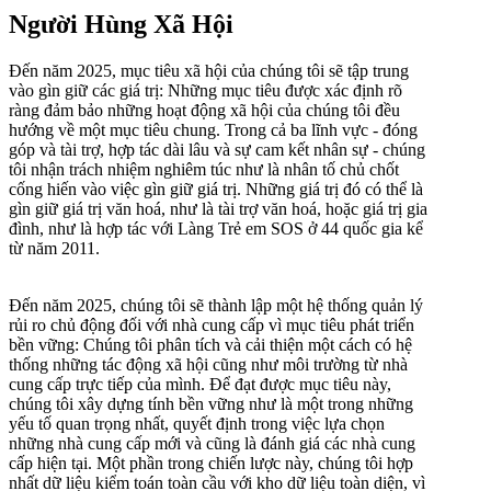
Người Hùng Xã Hội
Đến năm 2025, mục tiêu xã hội của chúng tôi sẽ tập trung
vào gìn giữ các giá trị:
Những mục tiêu được xác định rõ
ràng đảm bảo những hoạt động xã hội của chúng tôi đều
hướng về một mục tiêu chung. Trong cả ba lĩnh vực - đóng
góp và tài trợ, hợp tác dài lâu và sự cam kết nhân sự - chúng
tôi nhận trách nhiệm nghiêm túc như là nhân tố chủ chốt
cống hiến vào việc gìn giữ giá trị. Những giá trị đó có thể là
gìn giữ giá trị văn hoá, như là tài trợ văn hoá, hoặc giá trị gia
đình, như là hợp tác với Làng Trẻ em SOS ở 44 quốc gia kể
từ năm 2011.
Đến năm 2025, chúng tôi sẽ thành lập một hệ thống quản lý
rủi ro chủ động đối với nhà cung cấp vì mục tiêu phát triển
bền vững:
Chúng tôi phân tích và cải thiện một cách có hệ
thống những tác động xã hội cũng như môi trường từ nhà
cung cấp trực tiếp của mình. Để đạt được mục tiêu này,
chúng tôi xây dựng tính bền vững như là một trong những
yếu tố quan trọng nhất, quyết định trong việc lựa chọn
những nhà cung cấp mới và cũng là đánh giá các nhà cung
cấp hiện tại. Một phần trong chiến lược này, chúng tôi hợp
nhất dữ liệu kiểm toán toàn cầu với kho dữ liệu toàn diện, vì