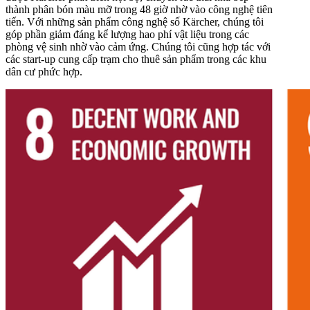
thành phân bón màu mỡ trong 48 giờ nhờ vào công nghệ tiên
tiến. Với những sản phẩm công nghệ số Kärcher, chúng tôi
góp phần giảm đáng kể lượng hao phí vật liệu trong các
phòng vệ sinh nhờ vào cảm ứng. Chúng tôi cũng hợp tác với
các start-up cung cấp trạm cho thuê sản phẩm trong các khu
dân cư phức hợp.