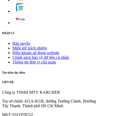
PHÁP LÝ
Bản quyền
Miễn trừ trách nhiệm
Điều khoản sử dụng website
Chính sách bảo vệ dữ liệu cá nhân
Thông tin đơn vị chủ quản
Tìm kiếm địa điểm
LIÊN HỆ
Công ty TNHH MTV KARCHER
Trụ sở chính: 811A-811B, đường Trường Chinh, Phường
Tây Thạnh, Thành phố Hồ Chí Minh
MST: 0311978722