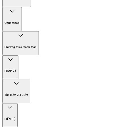
Tuyển dụng
Phát triển bền vững
Chính sách bảo hành các sản phẩm
Chính sách giao hàng
Onlineshop
Phương thức thanh toán
Hàng gia dụng
Phương thức thanh toán
PHÁP LÝ
Bản quyền
Miễn trừ trách nhiệm
Tìm kiếm địa điểm
Điều khoản sử dụng website
Chính sách bảo vệ dữ liệu cá nhân
Thông tin đơn vị chủ quản
LIÊN HỆ