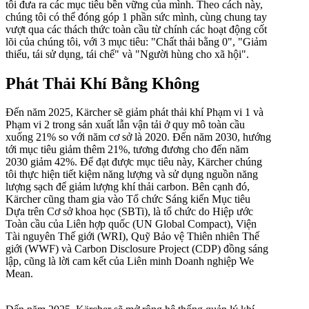
tôi đưa ra các mục tiêu bền vững của mình. Theo cách này,
chúng tôi có thể đóng góp 1 phần sức mình, cùng chung tay
vượt qua các thách thức toàn cầu từ chính các hoạt động cốt
lõi của chúng tôi, với 3 mục tiêu: "Chất thải bằng 0", "Giảm
thiểu, tái sử dụng, tái chế" và "Người hùng cho xã hội".
Phát Thải Khí Bằng Không
Đến năm 2025, Kärcher sẽ giảm phát thải khí Phạm vi 1 và
Phạm vi 2 trong sản xuất lẫn vận tải ở quy mô toàn cầu
xuống 21% so với năm cơ sở là 2020. Đến năm 2030, hướng
tới mục tiêu giảm thêm 21%, tương đương cho đến năm
2030 giảm 42%
. Để đạt được mục tiêu này, Kärcher chúng
tôi thực hiện tiết kiệm năng lượng và sử dụng nguồn năng
lượng sạch để giảm lượng khí thải carbon. Bên cạnh đó,
Kärcher cũng tham gia vào Tổ chức Sáng kiến Mục tiêu
Dựa trên Cơ sở khoa học (SBTi), là tổ chức do Hiệp ước
Toàn cầu của Liên hợp quốc (UN Global Compact), Viện
Tài nguyên Thế giới (WRI), Quỹ Bảo vệ Thiên nhiên Thế
giới (WWF) và Carbon Disclosure Project (CDP) đồng sáng
lập, cũng là lời cam kết của Liên minh Doanh nghiệp We
Mean.