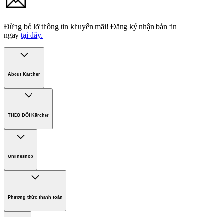
Đừng bỏ lỡ thông tin khuyến mãi!
Đăng ký nhận bản tin
ngay
tại đây.
About Kärcher
Công ty Karcher
Bền vững. Ngay từ đầu.
THEO DÕI Kärcher
Tuyển dụng
Phát triển bền vững
Chính sách bảo hành các sản phẩm
Chính sách giao hàng
Onlineshop
Phương thức thanh toán
Hàng gia dụng
Phương thức thanh toán