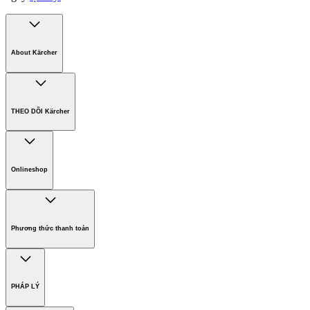
About Kärcher
Công ty Karcher
Bền vững. Ngay từ đầu.
THEO DÕI Kärcher
Tuyển dụng
Phát triển bền vững
Chính sách bảo hành các sản phẩm
Chính sách giao hàng
Onlineshop
Phương thức thanh toán
Hàng gia dụng
Phương thức thanh toán
PHÁP LÝ