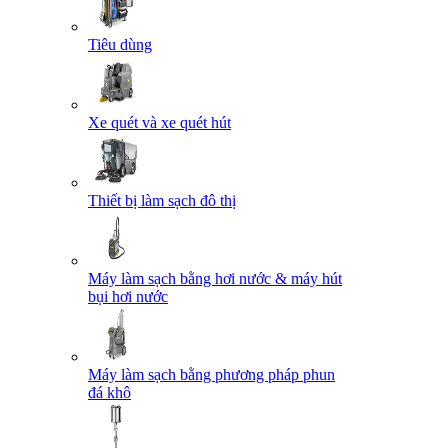
Tiêu dùng
Xe quét và xe quét hút
Thiết bị làm sạch đô thị
Máy làm sạch bằng hơi nước & máy hút
bụi hơi nước
Máy làm sạch bằng phương pháp phun
đá khô