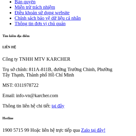
Bản quyền
Miễn trừ trách nhiệm
Điều khoản sử dụng website
Chính sách bảo vệ dữ liệu cá nhân
Thông tin đơn vị chủ quản
Tìm kiếm địa điểm
LIÊN HỆ
Công ty TNHH MTV KARCHER
Trụ sở chính: 811A-811B, đường Trường Chinh, Phường
Tây Thạnh, Thành phố Hồ Chí Minh
MST: 0311978722
Email: info-vn@karcher.com
Thông tin liên hệ chi tiết:
tại đây
Hotline
1900 5715 99
Hoặc liên hệ trực tiếp qua
Zalo tại đây!