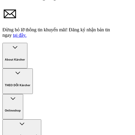
Đừng bỏ lỡ thông tin khuyến mãi!
Đăng ký nhận bản tin
ngay
tại đây.
About Kärcher
Công ty Karcher
Bền vững. Ngay từ đầu.
THEO DÕI Kärcher
Tuyển dụng
Phát triển bền vững
Chính sách bảo hành các sản phẩm
Chính sách giao hàng
Onlineshop
Phương thức thanh toán
Hàng gia dụng